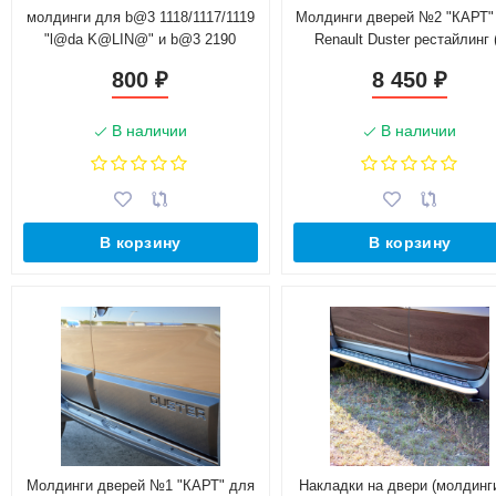
молдинги для b@3 1118/1117/1119
Молдинги дверей №2 "КАРТ"
"l@da K@LIN@" и b@3 2190
Renault Duster рестайлинг 
"l@da gr@nt@"
комплектацией)
800
8 450
₽
₽
В наличии
В наличии
В корзину
В корзину
Молдинги дверей №1 "КАРТ" для
Накладки на двери (молдинги