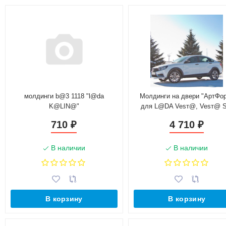
молдинги b@3 1118 "l@da
Молдинги на двери "АртФо
K@LIN@"
для L@DA Vesт@, Vesт@ 
(2016-н.в.), седан
710
4 710
₽
₽
В наличии
В наличии
В корзину
В корзину