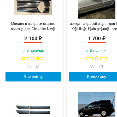
Молдинги на двери старого
молдинги дверей в цвет для 
образца для Chevrolet Niv@
K@LIN@, l@da gr@nt@, dat
on-do, mi-do
2 100
1 700
₽
₽
В наличии
В наличии
В корзину
В корзину