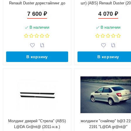
Renault Duster дорестайлинг до
шт) (ABS) Renault Duster (20
2015 г.в. (без комплектации)
2020 г.в.)
7 600
4 070
₽
₽
В наличии
В наличии
В корзину
В корзину
Молдинг дверей "Стрела" (ABS)
молдинги "снайпер" b@3 21
L@DA Gr@nt@ (2011-н.в.)
2191 "L@DA gr@nt@"