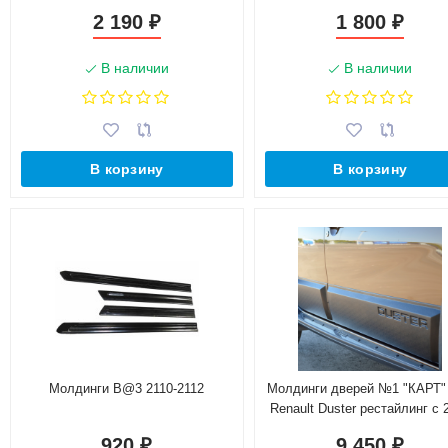
2 190
1 800
₽
₽
В наличии
В наличии
В корзину
В корзину
Молдинги B@3 2110-2112
Молдинги дверей №1 "КАРТ"
Renault Duster рестайлинг с 
(с комплектацией)
920
9 450
₽
₽