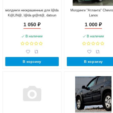
молдинги неокрашенные для l@da
Молдинги "Атланта" Chevro
K@LIN@, l@da gr@nt@, datsun
Lanos
on-do, mi-do
1 050
1 000
₽
₽
В наличии
В наличии
В корзину
В корзину