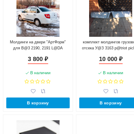
Молдинги на двери "АртФорм"
комплект молдингов грузов
для B@3 2190, 2191 L@DA
отсека У@З 3163 p@triot pic
Gr@nt@ (2011-н.в.)
(стеклопластик)
3 800
10 000
₽
₽
В наличии
В наличии
В корзину
В корзину