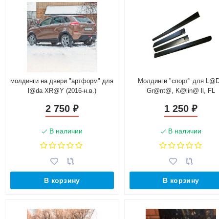
молдинги на двери "артформ" для
Молдинги "спорт" для L@
l@da XR@Y (2016-н.в.)
Gr@nt@, K@lin@ ll, FL
2 750
1 250
₽
₽
В наличии
В наличии
В корзину
В корзину