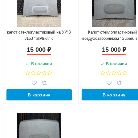
капот стеклопластиковый на У@З
Капот стеклопластиковый 
3163 "p@triot" с
воздухозаборником "Subaru st
воздухозаборником "sti"
для B@3 2108 (10кг)
15 000
15 000
₽
₽
В наличии
В наличии
В корзину
В корзину