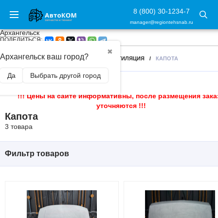
8 (800) 30-1234-7
manager@regiontehsnab.ru
Архангельск
ПОДЕЛИТЬСЯ:
✖
Архангельск ваш город?
ГЛАВНАЯ
/
ВНЕШНИЙ ТЮНИНГ
/
ВЕНТИЛЯЦИЯ
/
КАПОТА
Да
Выбрать другой город
!!! Цены на сайте информативны, после размещения зака
уточняются !!!
Капота
3 товара
Фильтр товаров