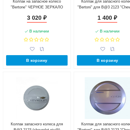
Колпак на запасное колесо
Колпак для запасного коле
"Bertone" ЧЕРНОЕ ЗЕРКАЛО
"Bertoni" для B@3 2123 "Chev
(ABS) CHEVROLET Niv@ 2009-
Niv@" окрашенный
3 020
1 400
₽
₽
2020/ L@DA Niv@ 2020-
В наличии
В наличии
В корзину
В корзину
Колпак запасного колеса для
Колпак для запасного коле
B@3 2123 (chevrolet niv@)
"Bertoni" для B@3 2123 "Chev