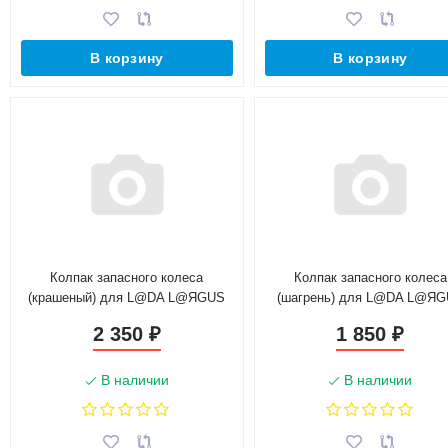
В корзину
В корзину
Колпак запасного колеса
Колпак запасного колеса
(крашеный) для L@DA L@ЯGUS
(шагрень) для L@DA L@Я
(2012-н.в.)
(2012-н.в.)
2 350
1 850
₽
₽
В наличии
В наличии