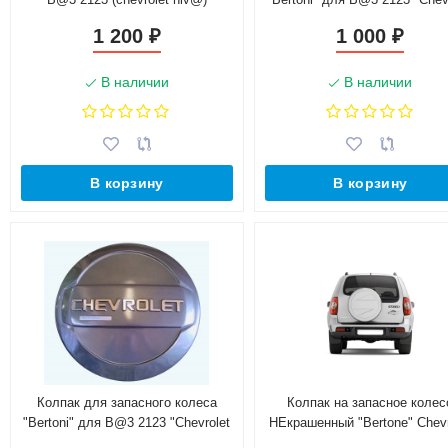
окрашенный
Niv@"
1 200
1 000
₽
₽
В наличии
В наличии
В корзину
В корзину
Колпак для запасного колеса
Колпак на запасное колес
"Bertoni" для B@3 2123 "Chevrolet
НЕкрашенный "Bertone" Chevr
Niv@" не окрашенный
Niv@ 2009-2020 / L@DA Ni