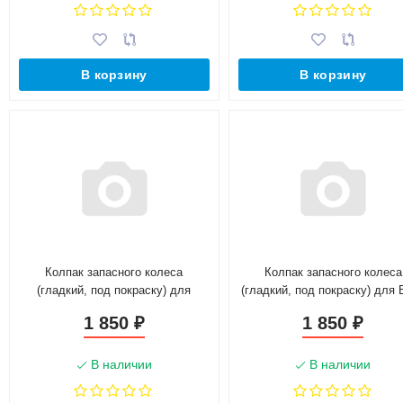
В корзину
В корзину
Колпак запасного колеса
Колпак запасного колеса
(гладкий, под покраску) для
(гладкий, под покраску) для
L@DA L@ЯGUS (2012-н.в.)
21213, 21214, 2131 L@DA 4
1 850
1 850
₽
₽
В наличии
В наличии