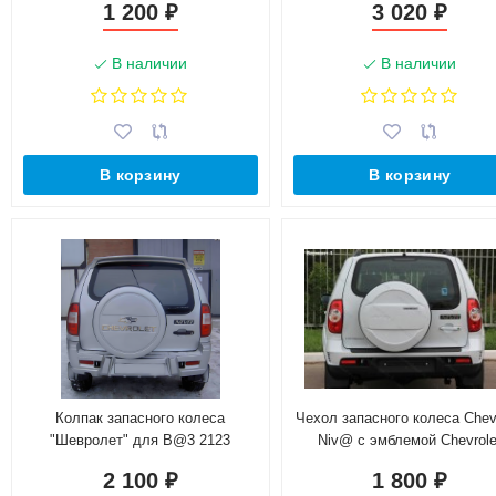
1 200
3 020
₽
₽
2020-н.в.
В наличии
В наличии
В корзину
В корзину
Колпак запасного колеса
Чехол запасного колеса Chevr
"Шевролет" для B@3 2123
Niv@ с эмблемой Chevrole
Chevrolet Niv@
2 100
1 800
₽
₽