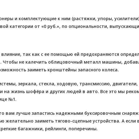
еры и комплектующие к ним (растяжки, упоры, усилители)
вой категории от «0 руб.», по опциональности, выпускающ
лияние, так как с ее помощью ей предохраняются определе
. Чтобы не калечить облицовочный металл машины, добавл
озможность заиметь кронштейны запасного колеса.
темы, зеркала, стекла, ходовую, трансмиссию, двигатели,
 и на жизнь шофёра и других людей в авто. Все это мы рек
ице №1.
 то вам лучше запастись надежными буксировочным снаряж
ью желательно заиметь тягово-сцепные устройства. А если
крепкие багажники, рейлинги, поперечины.