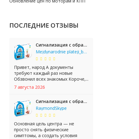
Обновление цен по моторам и КПП
ПОСЛЕДНИЕ ОТЗЫВЫ
Сигнализация с обратной связью StarLine E65 BT 2CAN+LIN
Mejdynarodnie plateji_bgKi
Привет, народ А документы
требуют каждый раз новые
Обзвонил всех знакомых Короче,...
7 августа 2026
Сигнализация с обратной связью StarLine E65 BT 2CAN+LIN
RaymondSkype
Основная цель центра — не
просто снять физические
симптомы, а создать условия