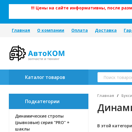
!!! Цены на сайте информативны, после ра
Главная
О компании
Оплата
Доставка
Гар
Каталог товаров
Главная
/
Букс
Подкатегории
Динами
Динамические стропы
(рывковые) серия "PRO" +
В этой категори
шаклы