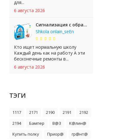
для...
6 августа 2026
Сигнализация с обратной связью StarLine E65 BT 2CAN+LIN
Shkola onlain_seEn
Кто ищет нормальную школу
Каждый день как на работу А эти
бесконечные ремонты в...
6 августа 2026
ТЭГИ
1117
2171
2190
2191
2192
2194
Бампер
В@З
К@лин@
Купить полку
Приор@
гр@нт@