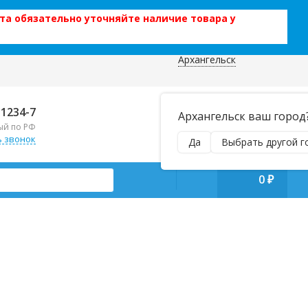
та обязательно уточняйте наличие товара у
Архангельск
 данных
Отправляем почтой и ТК,
-1234-7
Архангельск ваш город
наложенным платежом!
ый по РФ
Пн–Вс 9:00–21:00
ь звонок
Да
Выбрать другой г
manager@regiontehsnab.ru
0
₽