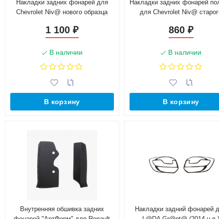
Накладки задних фонарей для
Накладки задних фонарей по
Chevrolet Niv@ нового образца
для Chevrolet Niv@ старог
"Бертони" (круглые)
образца
1 100
860
₽
₽
В наличии
В наличии
В корзину
В корзину
Внутренняя обшивка задних
Накладки задний фонарей 
фонарей "АртФорм" для Renault
L@DA Gr@nt@ (2014-н.в.