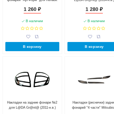
Duster (2011-н.в.)
1 260
1 280
₽
₽
В наличии
В наличии
В корзину
В корзину
Накладки на задние фонари №2
Накладки (реснички) задн
для L@DA Gr@nt@ (2011-н.в.)
фонарей "4 части" Mitsubis
Lancer X (2007-2016 г.в.)