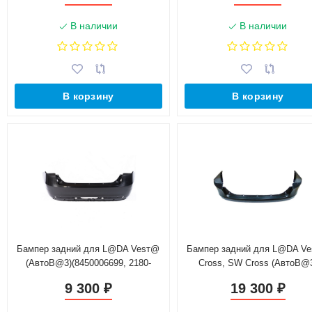
В наличии
В наличии
В корзину
В корзину
Бампер задний для L@DA Vesт@
Бампер задний для L@DA V
(АвтоB@3)(8450006699, 2180-
Cross, SW Cross (АвтоB@
2804015-00)
(8450031032, 2180-2804115-
9 300
19 300
₽
₽