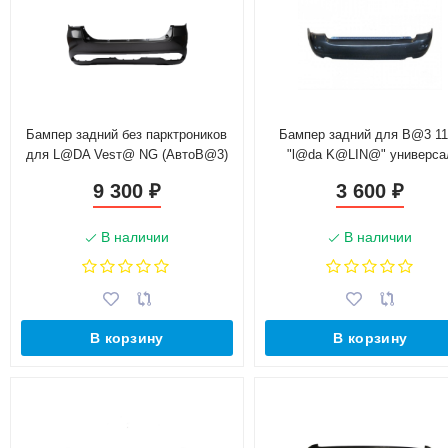
Бампер задний без парктроников
Бампер задний для B@3 11
для L@DA Vesт@ NG (АвтоB@3)
"l@da K@LIN@" универса
(8450040066, 2180-2804015-00)
(11170-2804010-00)
9 300
3 600
₽
₽
В наличии
В наличии
В корзину
В корзину