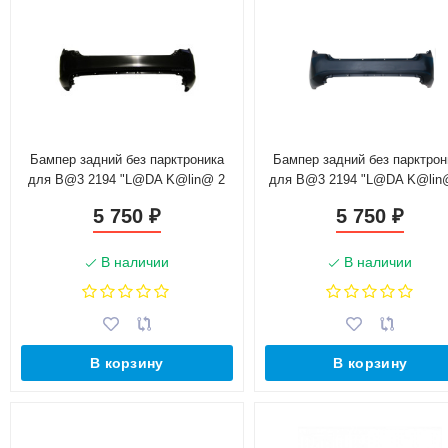
Бампер задний без парктроника
Бампер задний без парктрон
для B@3 2194 "L@DA K@lin@ 2
для B@3 2194 "L@DA K@lin
Cross" (АвтоB@3)(21940-2804015-
(АвтоB@3)(21940-2804015-0
5 750
5 750
₽
₽
02)
В наличии
В наличии
В корзину
В корзину